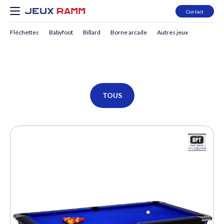
Contact
Fléchettes
Babyfoot
Billard
Borne arcade
Autres jeux
DPT
TOUS