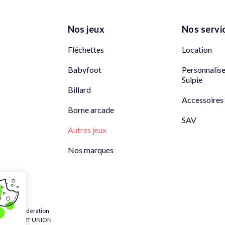
Nos jeux
Nos servi
Fléchettes
Location
Babyfoot
Personnalis
Sulpie
Billard
Accessoires
Borne arcade
SAV
Autres jeux
Nos marques
 de la fédération
PEAN DART UNION