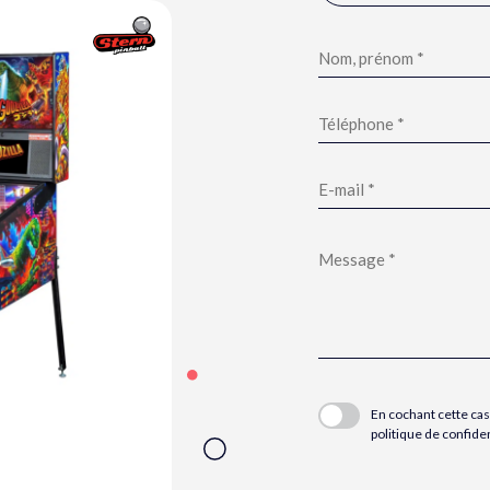
Veuillez
laisser
ce
champ
vide.
En cochant cette case
politique de confiden