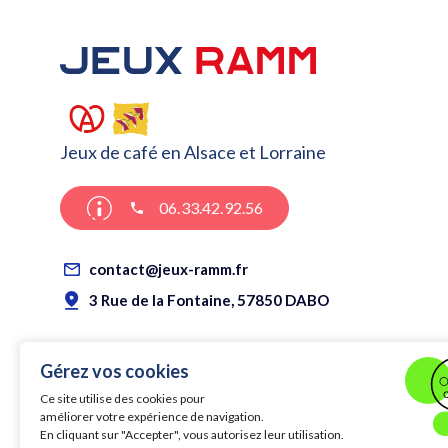
Jeux de café en Alsace et Lorraine
06.33.42.92.56
contact@jeux-ramm.fr
3 Rue de la Fontaine, 57850 DABO
Gérez vos cookies
Ce site utilise des cookies pour
Membre de la fédération
améliorer votre expérience de navigation.
Membre
FLECHES ELECTRONIQUES
En cliquant sur "Accepter", vous autorisez leur utilisation.
EURO
FRANCE